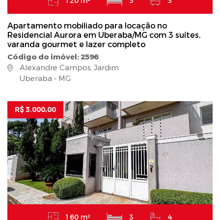
120 m²
3
3
Apartamento mobiliado para locação no
Residencial Aurora em Uberaba/MG com 3 suítes,
varanda gourmet e lazer completo
Código do imóvel: 2596
Alexandre Campos, Jardim
Uberaba - MG
R$ 3.000,00
160 m²
3
4