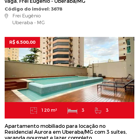
vaga, Frei Eugênio - Uberaba/MG
Código do imóvel: 3678
Frei Eugênio
Uberaba - MG
R$ 6.500,00
120 m²
3
3
Apartamento mobiliado para locação no
Residencial Aurora em Uberaba/MG com 3 suítes,
varanda gourmet e lazer completo