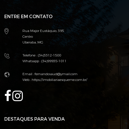
ENTRE EM CONTATO
Rua Major Eustáquio, 395
Centro
Uberaba, MG
Telefone : (34)3312-1500
Whatsapp : (34)99935-1011
Email : fernandosaud@ymail.com
Web :
https://imobiliariaesqueme.com.br/
DESTAQUES PARA VENDA