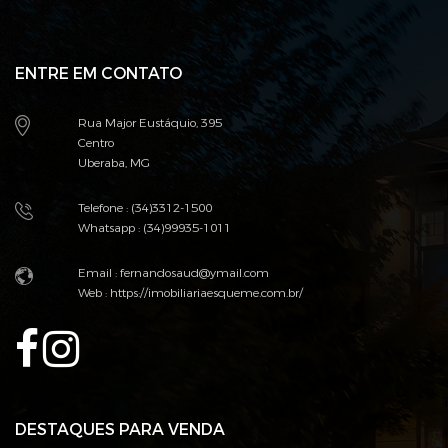
ENTRE EM CONTATO
Rua Major Eustáquio, 395
Centro
Uberaba, MG
Telefone : (34)3312-1500
Whatsapp : (34)99935-1011
Email : fernandosaud@ymail.com
Web :
https://imobiliariaesqueme.com.br/
DESTAQUES PARA VENDA