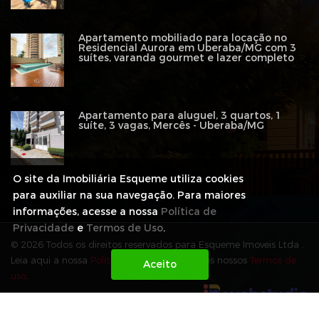
Apartamento mobiliado para locação no
Residencial Aurora em Uberaba/MG com 3
suítes, varanda gourmet e lazer completo
Apartamento para aluguel, 3 quartos, 1
suíte, 3 vagas, Mercês - Uberaba/MG
O site da Imobiliária Esqueme utiliza cookies
para auxiliar na sua navegação. Para maiores
informações, acesse a nossa
Política de
Privacidade
e
Termos de Uso
.
© 2026 Todos os direitos reservados para Esqueme Imoveis Ltda .
Leia aqui a nossa
Política de Privacidade
e os nossos
Termos de
uso
.