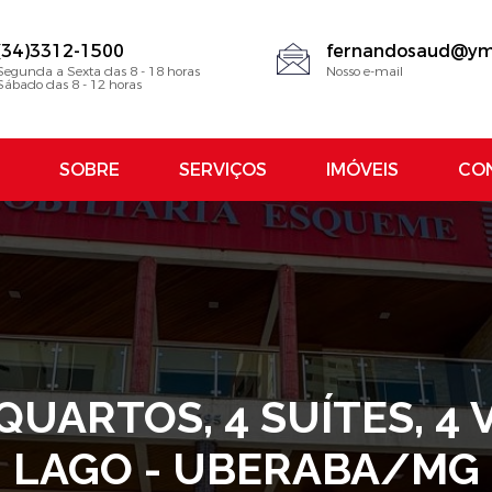
(34)3312-1500
fernandosaud@ym
Segunda a Sexta das 8 - 18 horas
Nosso e-mail
Sábado das 8 - 12 horas
SOBRE
SERVIÇOS
IMÓVEIS
CO
QUARTOS, 4 SUÍTES, 4
LAGO - UBERABA/MG