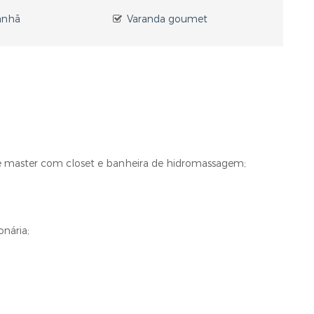
anhã
Varanda goumet
te master com closet e banheira de hidromassagem;
onária;