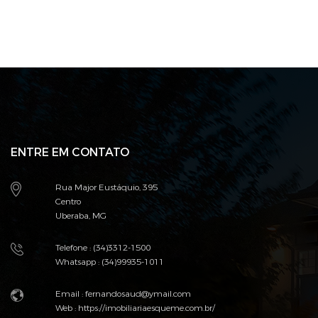
ENTRE EM CONTATO
Rua Major Eustáquio, 395
Centro
Uberaba, MG
Telefone : (34)3312-1500
Whatsapp : (34)99935-1011
Email : fernandosaud@ymail.com
Web :
https://imobiliariaesqueme.com.br/