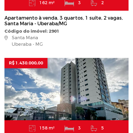
162 m²
3
2
Apartamento à venda, 3 quartos, 1 suíte, 2 vagas,
Santa Maria - Uberaba/MG
Código do imóvel: 2901
Santa Maria
Uberaba - MG
R$ 1.430.000,00
158 m²
3
5