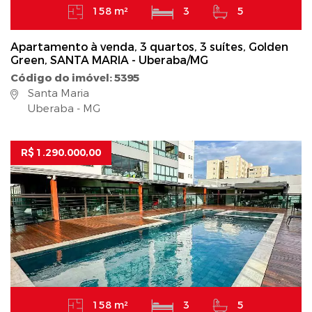
158 m²
3
5
Apartamento à venda, 3 quartos, 3 suítes, Golden
Green, SANTA MARIA - Uberaba/MG
Código do imóvel: 5395
Santa Maria
Uberaba - MG
R$ 1.290.000,00
158 m²
3
5