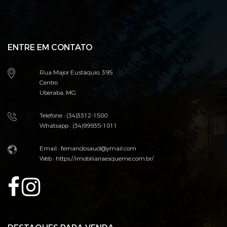
ENTRE EM CONTATO
Rua Major Eustáquio, 395
Centro
Uberaba, MG
Telefone : (34)3312-1500
Whatsapp : (34)99935-1011
Email : fernandosaud@ymail.com
Web :
https://imobiliariaesqueme.com.br/