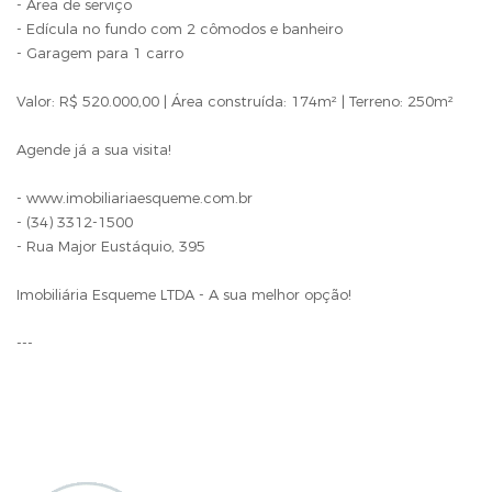
- Área de serviço
- Edícula no fundo com 2 cômodos e banheiro
- Garagem para 1 carro
Valor: R$ 520.000,00 | Área construída: 174m² | Terreno: 250m²
Agende já a sua visita!
- www.imobiliariaesqueme.com.br
- (34) 3312-1500
- Rua Major Eustáquio, 395
Imobiliária Esqueme LTDA - A sua melhor opção!
---