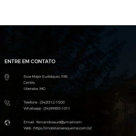
ENTRE EM CONTATO
Rua Major Eustáquio, 395
Centro
Uberaba, MG
Telefone : (34)3312-1500
Whatsapp : (34)99935-1011
Email : fernandosaud@ymail.com
Web :
https://imobiliariaesqueme.com.br/