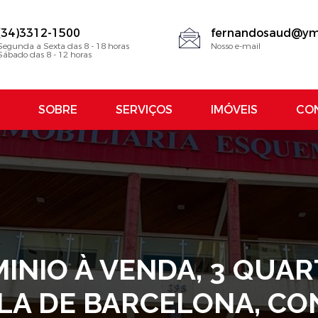
(34)3312-1500
fernandosaud@ym
Segunda a Sexta das 8 - 18 horas
Nosso e-mail
Sábado das 8 - 12 horas
SOBRE
SERVIÇOS
IMÓVEIS
CO
NIO À VENDA, 3 QUARTO
LLA DE BARCELONA, CO