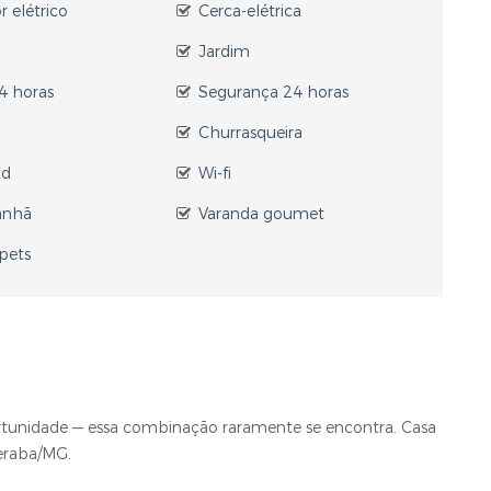
 elétrico
Cerca-elétrica
Jardim
24 horas
Segurança 24 horas
Churrasqueira
nd
Wi-fi
anhã
Varanda goumet
 pets
rtunidade — essa combinação raramente se encontra. Casa
eraba/MG.