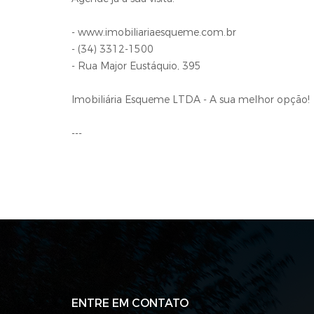
- www.imobiliariaesqueme.com.br
- (34) 3312-1500
- Rua Major Eustáquio, 395
Imobiliária Esqueme LTDA - A sua melhor opção!
---
ENTRE EM CONTATO