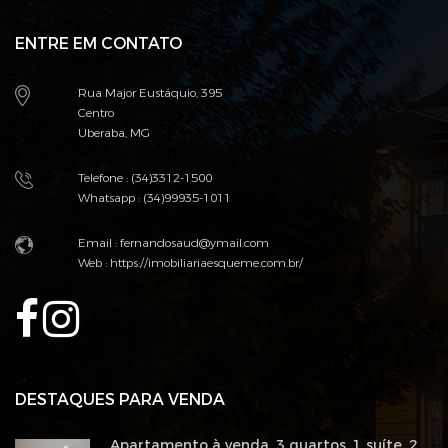
ENTRE EM CONTATO
Rua Major Eustáquio, 395
Centro
Uberaba, MG
Telefone : (34)3312-1500
Whatsapp : (34)99935-1011
Email : fernandosaud@ymail.com
Web :
https://imobiliariaesqueme.com.br/
DESTAQUES PARA VENDA
Apartamento à venda, 3 quartos, 1 suíte, 2