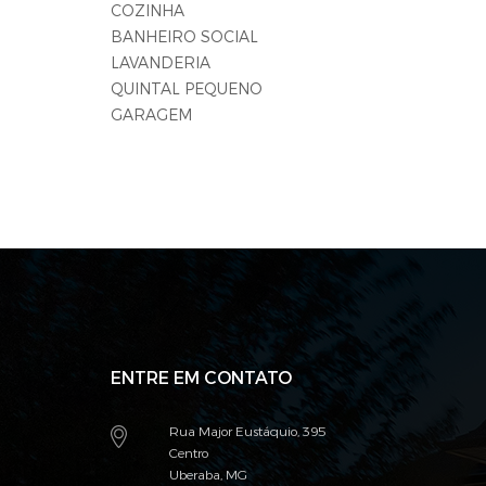
COZINHA
BANHEIRO SOCIAL
LAVANDERIA
QUINTAL PEQUENO
GARAGEM
ENTRE EM CONTATO
Rua Major Eustáquio, 395
Centro
Uberaba, MG