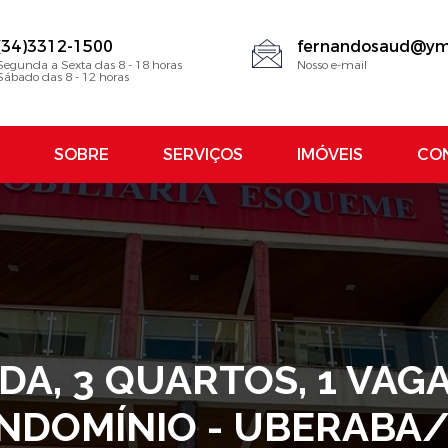
(34)3312-1500
fernandosaud@ym
Segunda a Sexta das 8 - 18 horas
Nosso e-mail
Sábado das 8 - 12 horas
SOBRE
SERVIÇOS
IMÓVEIS
CO
DA, 3 QUARTOS, 1 VAG
NDOMÍNIO - UBERABA