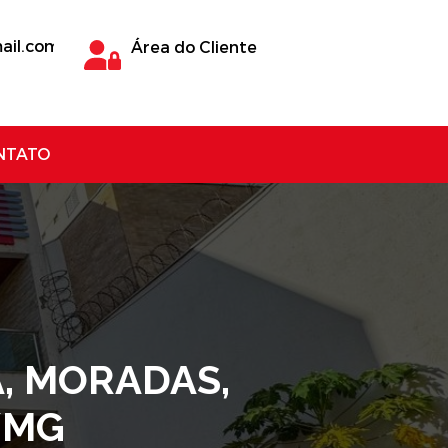
ail.com
Área do Cliente
NTATO
A, MORADAS,
/MG