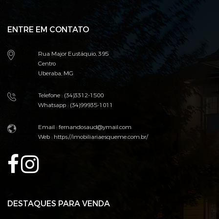
ENTRE EM CONTATO
Rua Major Eustáquio, 395
Centro
Uberaba, MG
Telefone : (34)3312-1500
Whatsapp : (34)99935-1011
Email : fernandosaud@ymail.com
Web :
https://imobiliariaesqueme.com.br/
DESTAQUES PARA VENDA