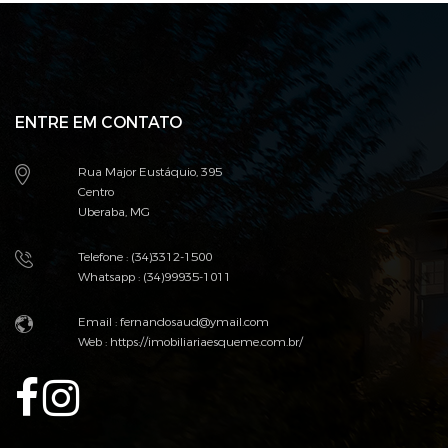
ENTRE EM CONTATO
Rua Major Eustáquio, 395
Centro
Uberaba, MG
Telefone : (34)3312-1500
Whatsapp : (34)99935-1011
Email : fernandosaud@ymail.com
Web :
https://imobiliariaesqueme.com.br/