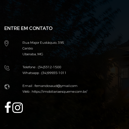
ENTRE EM CONTATO
Rua Major Eustáquio, 395
Centro
Uberaba, MG
Telefone : (34)3312-1500
Whatsapp : (34)99935-1011
Email : fernandosaud@ymail.com
Web :
https://imobiliariaesqueme.com.br/