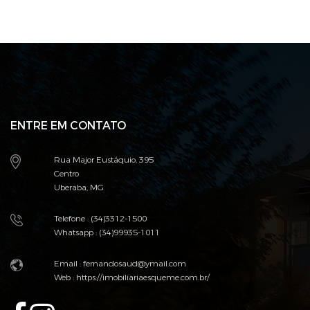
ENTRE EM CONTATO
Rua Major Eustáquio, 395
Centro
Uberaba, MG
Telefone : (34)3312-1500
Whatsapp : (34)99935-1011
Email : fernandosaud@ymail.com
Web :
https://imobiliariaesqueme.com.br/