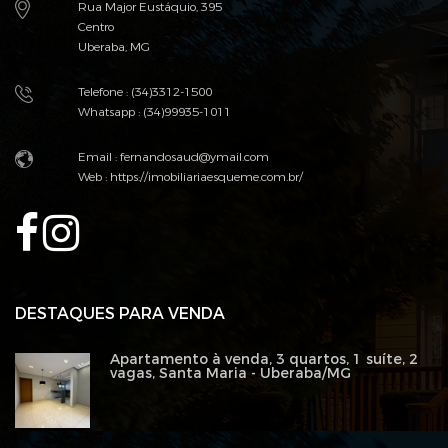
Rua Major Eustáquio, 395
Centro
Uberaba, MG
Telefone : (34)3312-1500
Whatsapp : (34)99935-1011
Email : fernandosaud@ymail.com
Web :
https://imobiliariaesqueme.com.br/
DESTAQUES PARA VENDA
Apartamento à venda, 3 quartos, 1 suíte, 2
vagas, Santa Maria - Uberaba/MG