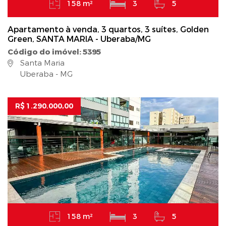
158 m²
3
5
Apartamento à venda, 3 quartos, 3 suítes, Golden
Green, SANTA MARIA - Uberaba/MG
Código do imóvel: 5395
Santa Maria
Uberaba - MG
R$ 1.290.000,00
158 m²
3
5