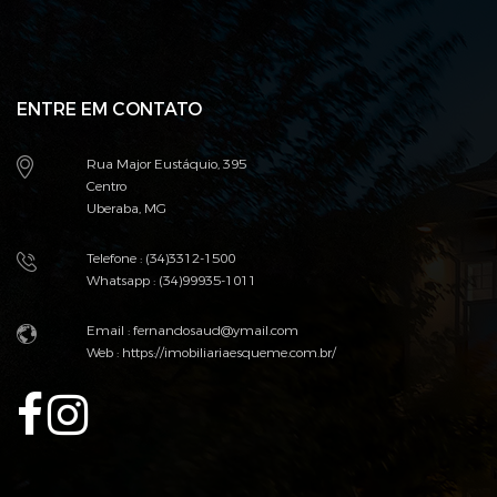
ENTRE EM CONTATO
Rua Major Eustáquio, 395
Centro
Uberaba, MG
Telefone : (34)3312-1500
Whatsapp : (34)99935-1011
Email : fernandosaud@ymail.com
Web :
https://imobiliariaesqueme.com.br/