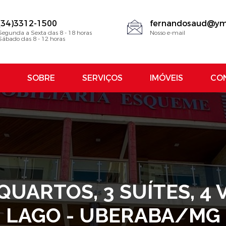
(34)3312-1500
fernandosaud@ym
Segunda a Sexta das 8 - 18 horas
Nosso e-mail
Sábado das 8 - 12 horas
SOBRE
SERVIÇOS
IMÓVEIS
CO
QUARTOS, 3 SUÍTES, 4
LAGO - UBERABA/MG