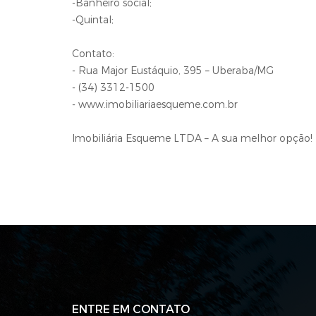
-Banheiro social;
-Quintal;
Contato:
- Rua Major Eustáquio, 395 – Uberaba/MG
- (34) 3312-1500
- www.imobiliariaesqueme.com.br
Imobiliária Esqueme LTDA – A sua melhor opção!
ENTRE EM CONTATO