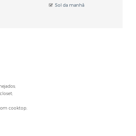
Sol da manhã
nejados;
loset;
 com cooktop;