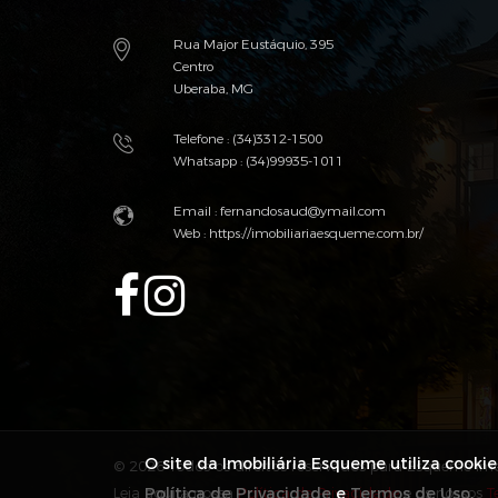
Rua Major Eustáquio, 395
Centro
Uberaba, MG
Telefone : (34)3312-1500
Whatsapp : (34)99935-1011
Email : fernandosaud@ymail.com
Web :
https://imobiliariaesqueme.com.br/
O site da Imobiliária Esqueme utiliza cooki
© 2026 Todos os direitos reservados para Esqueme Imo
Leia aqui a nossa
Política de Privacidade
Política de Privacidade
e
Termos de Uso
e os nossos
.
T