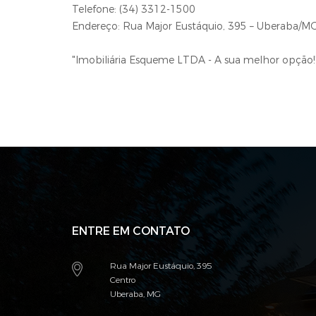
Telefone: (34) 3312-1500
Endereço: Rua Major Eustáquio, 395 – Uberaba/M
"Imobiliária Esqueme LTDA - A sua melhor opção!
ENTRE EM CONTATO
Rua Major Eustáquio, 395
Centro
Uberaba, MG