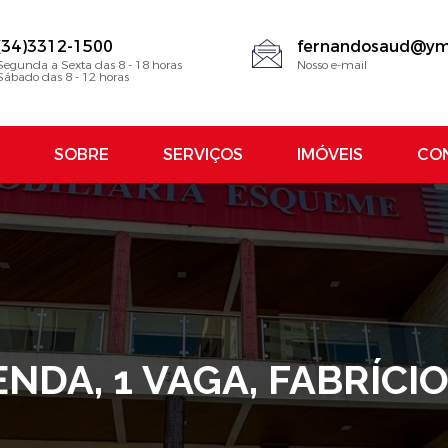
(34)3312-1500
fernandosaud@ym
Segunda a Sexta das 8 - 18 horas
Nosso e-mail
Sábado das 8 - 12 horas
SOBRE
SERVIÇOS
IMÓVEIS
CO
NDA, 1 VAGA, FABRÍC