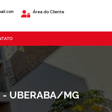
ail.com
Área do Cliente
NTATO
IO - UBERABA/MG