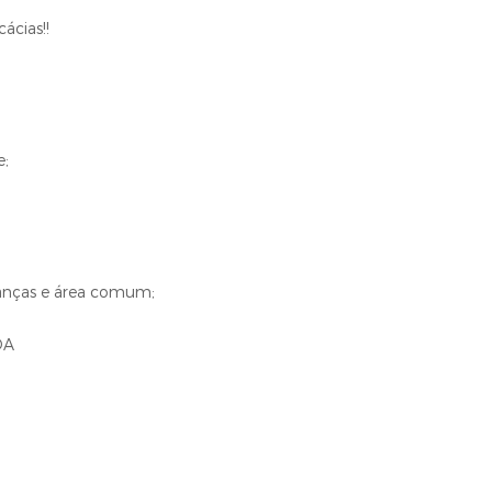
ácias!!
e;
anças e área comum;
DA