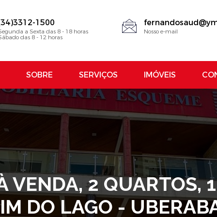
(34)3312-1500
fernandosaud@ym
Segunda a Sexta das 8 - 18 horas
Nosso e-mail
Sábado das 8 - 12 horas
SOBRE
SERVIÇOS
IMÓVEIS
CO
VENDA, 2 QUARTOS, 1 
IM DO LAGO - UBERA