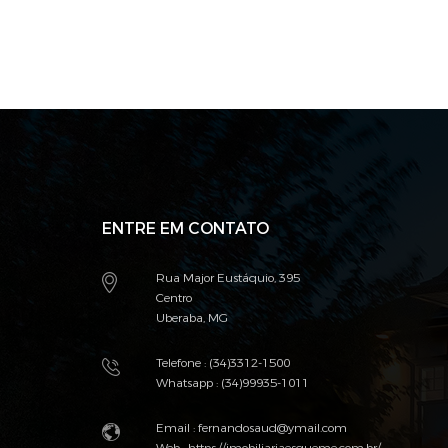
ENTRE EM CONTATO
Rua Major Eustáquio, 395
Centro
Uberaba, MG
Telefone : (34)3312-1500
Whatsapp : (34)99935-1011
Email : fernandosaud@ymail.com