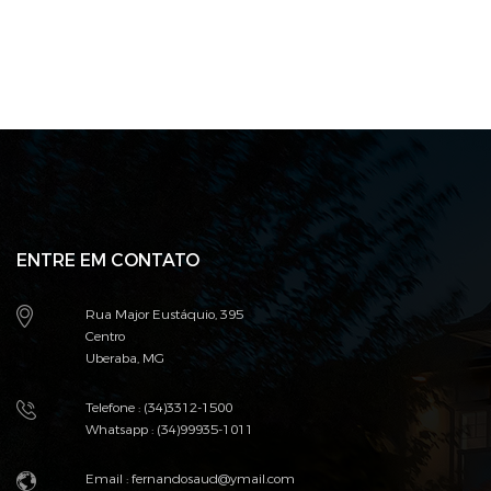
ENTRE EM CONTATO
Rua Major Eustáquio, 395
Centro
Uberaba, MG
Telefone : (34)3312-1500
Whatsapp : (34)99935-1011
Email : fernandosaud@ymail.com