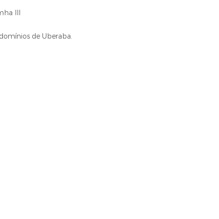
ha III
ndomínios de Uberaba.