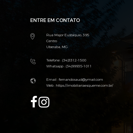
ENTRE EM CONTATO
Rua Major Eustáquio, 395
Centro
Uberaba, MG
Telefone : (34)3312-1500
Whatsapp : (34)99935-1011
Email : fernandosaud@ymail.com
Web :
https://imobiliariaesqueme.com.br/