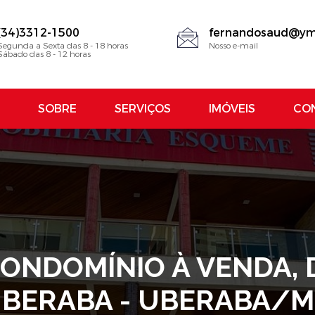
(34)3312-1500
fernandosaud@ym
Segunda a Sexta das 8 - 18 horas
Nosso e-mail
Sábado das 8 - 12 horas
SOBRE
SERVIÇOS
IMÓVEIS
CO
NDOMÍNIO À VENDA, DA
BERABA - UBERABA/