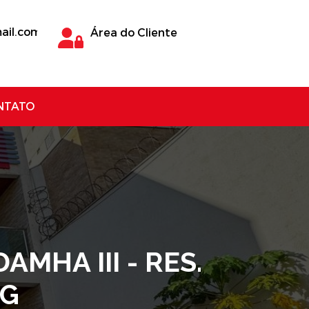
ail.com
Área do Cliente
NTATO
MHA III - RES.
MG