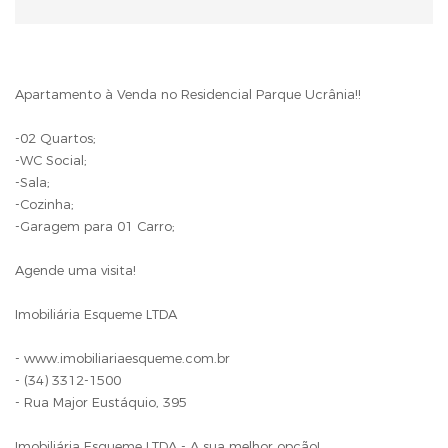
Apartamento à Venda no Residencial Parque Ucrânia!!
-02 Quartos;
-WC Social;
-Sala;
-Cozinha;
-Garagem para 01 Carro;
Agende uma visita!
Imobiliária Esqueme LTDA
- www.imobiliariaesqueme.com.br
- (34) 3312-1500
- Rua Major Eustáquio, 395
Imobiliária Esqueme LTDA - A sua melhor opção!