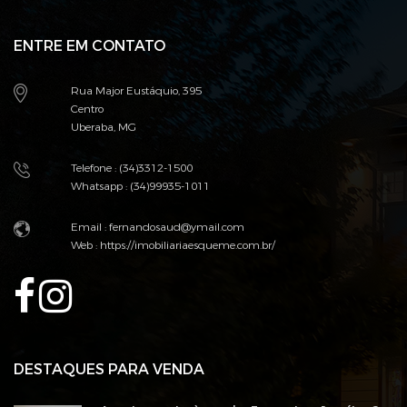
ENTRE EM CONTATO
Rua Major Eustáquio, 395
Centro
Uberaba, MG
Telefone : (34)3312-1500
Whatsapp : (34)99935-1011
Email : fernandosaud@ymail.com
Web :
https://imobiliariaesqueme.com.br/
DESTAQUES PARA VENDA