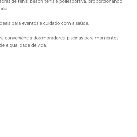
as de tênis, beach tênis e poliesportiva, proporcionando
ília.
eais para eventos e cuidado com a saúde.
ra conveniência dos moradores, piscinas para momentos
de e qualidade de vida.