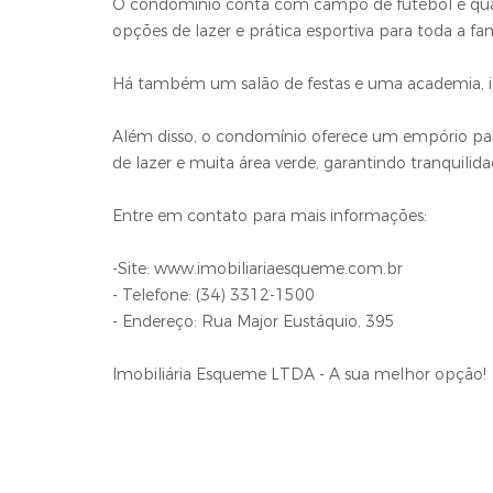
O condomínio conta com campo de futebol e quadr
opções de lazer e prática esportiva para toda a fam
Há também um salão de festas e uma academia, id
Além disso, o condomínio oferece um empório pa
de lazer e muita área verde, garantindo tranquilida
Entre em contato para mais informações:
-Site: www.imobiliariaesqueme.com.br
- Telefone: (34) 3312-1500
- Endereço: Rua Major Eustáquio, 395
Imobiliária Esqueme LTDA - A sua melhor opção!