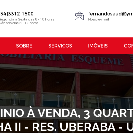
(34)3312-1500
fernandosaud@ym
Segunda a Sexta das 8 - 18 horas
Nosso e-mail
Sábado das 8 - 12 horas
SOBRE
SERVIÇOS
IMÓVEIS
CO
IO À VENDA, 3 QUARTO
A II - RES. UBERABA 