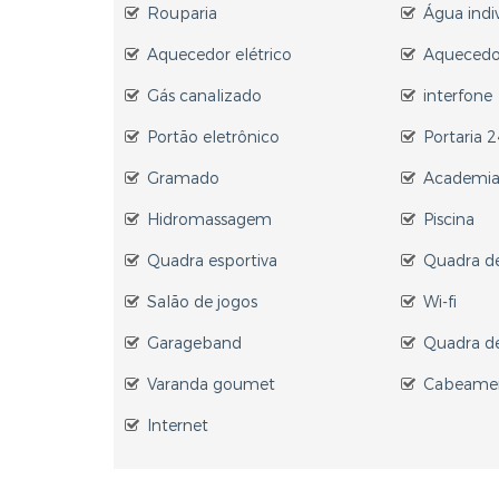
Rouparia
Água indi
Aquecedor elétrico
Aquecedor
Gás canalizado
interfone
Portão eletrônico
Portaria 
Gramado
Academi
Hidromassagem
Piscina
Quadra esportiva
Quadra de
Salão de jogos
Wi-fi
Garageband
Quadra de
Varanda goumet
Cabeamen
Internet