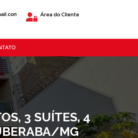
ail.com
Área do Cliente
NTATO
S, 3 SUÍTES, 4
- UBERABA/MG