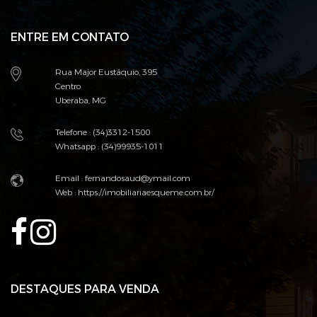
ENTRE EM CONTATO
Rua Major Eustáquio, 395
Centro
Uberaba, MG
Telefone : (34)3312-1500
Whatsapp : (34)99935-1011
Email : fernandosaud@ymail.com
Web :
https://imobiliariaesqueme.com.br/
DESTAQUES PARA VENDA