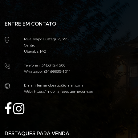
ENTRE EM CONTATO
Rua Major Eustáquio, 395
Centro
Uberaba, MG
Telefone : (34)3312-1500
Whatsapp : (34)99935-1011
Email : fernandosaud@ymail.com
Web :
https://imobiliariaesqueme.com.br/
DESTAQUES PARA VENDA