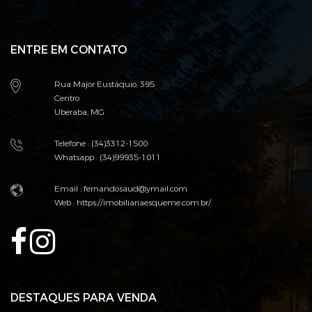
ENTRE EM CONTATO
Rua Major Eustáquio, 395
Centro
Uberaba, MG
Telefone : (34)3312-1500
Whatsapp : (34)99935-1011
Email : fernandosaud@ymail.com
Web :
https://imobiliariaesqueme.com.br/
DESTAQUES PARA VENDA