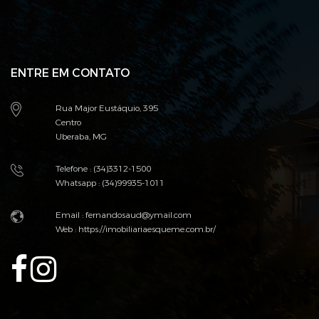
ENTRE EM CONTATO
Rua Major Eustáquio, 395
Centro
Uberaba, MG
Telefone : (34)3312-1500
Whatsapp : (34)99935-1011
Email : fernandosaud@ymail.com
Web :
https://imobiliariaesqueme.com.br/