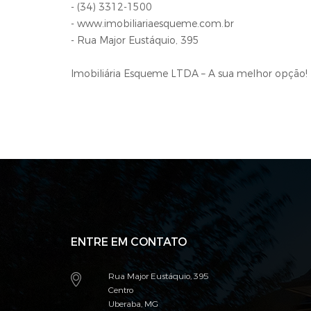
- (34) 3312-1500
- www.imobiliariaesqueme.com.br
- Rua Major Eustáquio, 395
Imobiliária Esqueme LTDA – A sua melhor opção!
ENTRE EM CONTATO
Rua Major Eustáquio, 395
Centro
Uberaba, MG