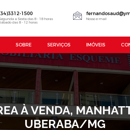
(34)3312-1500
fernandosaud@ym
Segunda a Sexta das 8 - 18 horas
Nosso e-mail
Sábado das 8 - 12 horas
SOBRE
SERVIÇOS
IMÓVEIS
CO
EA À VENDA, MANHATTA
UBERABA/MG