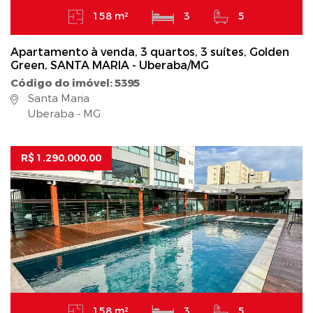
158 m²
3
5
Apartamento à venda, 3 quartos, 3 suítes, Golden
Green, SANTA MARIA - Uberaba/MG
Código do imóvel: 5395
Santa Maria
Uberaba - MG
R$ 1.290.000,00
158 m²
3
5