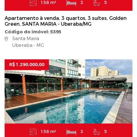
158 m²
3
5
Apartamento à venda, 3 quartos, 3 suítes, Golden
Green, SANTA MARIA - Uberaba/MG
Código do imóvel: 5395
Santa Maria
Uberaba - MG
R$ 1.290.000,00
158 m²
3
5