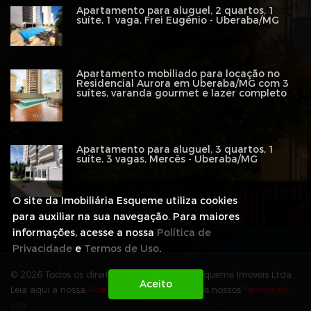
Apartamento para aluguel, 2 quartos, 1
suíte, 1 vaga, Frei Eugênio - Uberaba/MG
Apartamento mobiliado para locação no
Residencial Aurora em Uberaba/MG com 3
suítes, varanda gourmet e lazer completo
Apartamento para aluguel, 3 quartos, 1
suíte, 3 vagas, Mercês - Uberaba/MG
O site da Imobiliária Esqueme utiliza cookies
para auxiliar na sua navegação. Para maiores
informações, acesse a nossa
Política de
Privacidade
e
Termos de Uso
.
© 2026 Todos os direitos reservados para Esqueme Imoveis Ltda .
Leia aqui a nossa
Política de Privacidade
e os nossos
Termos de
uso
.