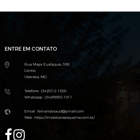
ENTRE EM CONTATO
Rua Major Eustáquio, 395
Centro
Uberaba, MG
Telefone : (34)3312-1500
Whatsapp : (34)99935-1011
Email : fernandosaud@ymail.com
Web :
https://imobiliariaesqueme.com.br/