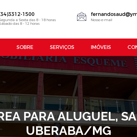
(34)3312-1500
fernandosaud@ym
Segunda a Sexta das 8 - 18 horas
Nosso e-mail
Sábado das 8 - 12 horas
SOBRE
SERVIÇOS
IMÓVEIS
CO
EA PARA ALUGUEL, SA
UBERABA/MG