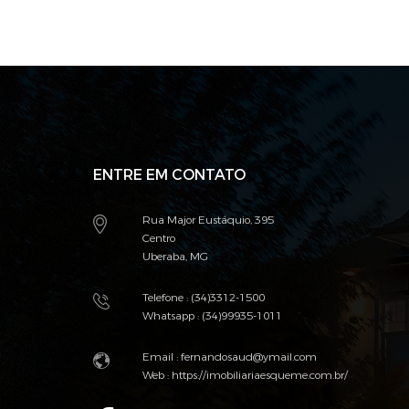
ENTRE EM CONTATO
Rua Major Eustáquio, 395
Centro
Uberaba, MG
Telefone : (34)3312-1500
Whatsapp : (34)99935-1011
Email : fernandosaud@ymail.com
Web :
https://imobiliariaesqueme.com.br/