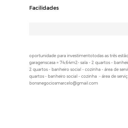
Facilidades
oportunidade para investimentotodas as três estão
garagenscasa = 74,64m2- sala - 2 quartos - banheiro
2 quartos - banheiro social - cozinha - área de ser
quartos - banheiro social - cozinha - área d
bonsnegociosmarcelo@gmail.com