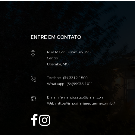
ENTRE EM CONTATO
Rua Major Eustáquio, 395
Centro
Uberaba, MG
Telefone : (34)3312-1500
Whatsapp : (34)99935-1011
Email : fernandosaud@ymail.com
Web :
https://imobiliariaesqueme.com.br/