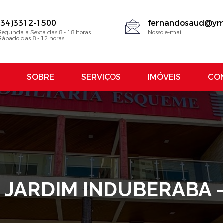
(34)3312-1500
fernandosaud@ym
Segunda a Sexta das 8 - 18 horas
Nosso e-mail
Sábado das 8 - 12 horas
SOBRE
SERVIÇOS
IMÓVEIS
CO
, JARDIM INDUBERABA