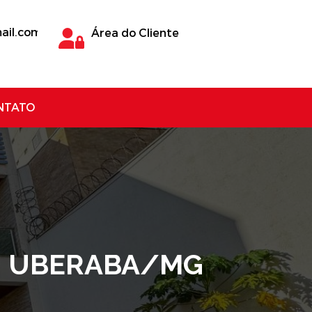
ail.com
Área do Cliente
NTATO
 - UBERABA/MG