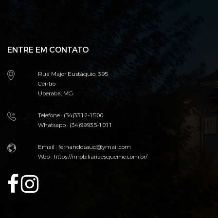
ENTRE EM CONTATO
Rua Major Eustáquio, 395
Centro
Uberaba, MG
Telefone : (34)3312-1500
Whatsapp : (34)99935-1011
Email : fernandosaud@ymail.com
Web :
https://imobiliariaesqueme.com.br/