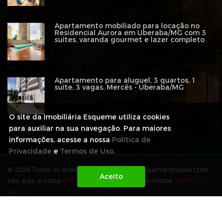
Apartamento mobiliado para locação no
Residencial Aurora em Uberaba/MG com 3
suítes, varanda gourmet e lazer completo
Apartamento para aluguel, 3 quartos, 1
suíte, 3 vagas, Mercês - Uberaba/MG
O site da Imobiliária Esqueme utiliza cookies
para auxiliar na sua navegação. Para maiores
informações, acesse a nossa
Política de
Privacidade
e
Termos de Uso
.
© 2026 Todos os direitos reservados para Esqueme Imoveis Ltda .
Leia aqui a nossa
Política de Privacidade
e os nossos
Termos de
uso
.