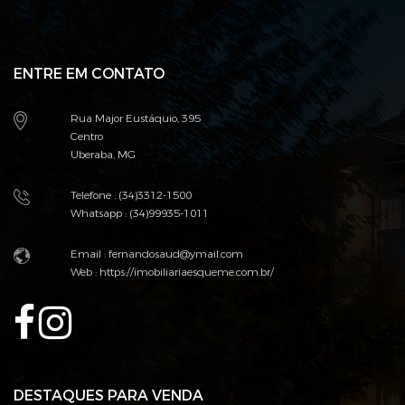
ENTRE EM CONTATO
Rua Major Eustáquio, 395
Centro
Uberaba, MG
Telefone : (34)3312-1500
Whatsapp : (34)99935-1011
Email : fernandosaud@ymail.com
Web :
https://imobiliariaesqueme.com.br/
DESTAQUES PARA VENDA