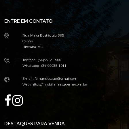
ENTRE EM CONTATO
Rua Major Eustáquio, 395
Centro
Uberaba, MG
Telefone : (34)3312-1500
Whatsapp : (34)99935-1011
Email : fernandosaud@ymail.com
Web :
https://imobiliariaesqueme.com.br/
DESTAQUES PARA VENDA