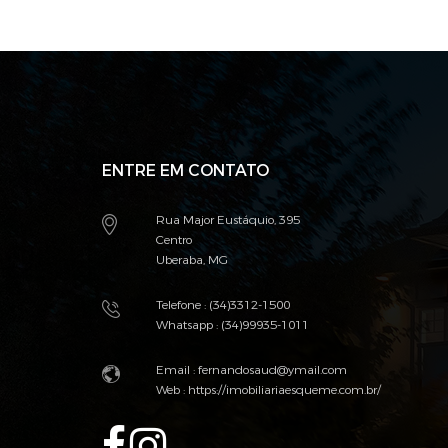
ENTRE EM CONTATO
Rua Major Eustáquio, 395
Centro
Uberaba, MG
Telefone : (34)3312-1500
Whatsapp : (34)99935-1011
Email : fernandosaud@ymail.com
Web :
https://imobiliariaesqueme.com.br/