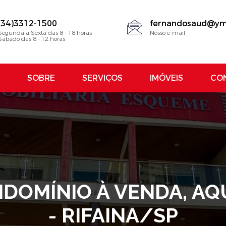
(34)3312-1500
fernandosaud@ym
Segunda a Sexta das 8 - 18 horas
Nosso e-mail
Sábado das 8 - 12 horas
SOBRE
SERVIÇOS
IMÓVEIS
CO
DOMÍNIO À VENDA, AQU
- RIFAINA/SP