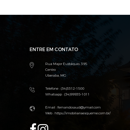
ENTRE EM CONTATO
Rua Major Eustáquio, 395
Centro
Uberaba, MG
Telefone : (34)3312-1500
Whatsapp : (34)99935-1011
Email : fernandosaud@ymail.com
Web :
https://imobiliariaesqueme.com.br/