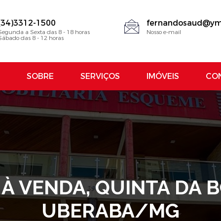
(34)3312-1500
fernandosaud@ym
Segunda a Sexta das 8 - 18 horas
Nosso e-mail
Sábado das 8 - 12 horas
SOBRE
SERVIÇOS
IMÓVEIS
CO
À VENDA, QUINTA DA B
UBERABA/MG