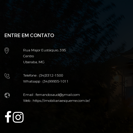
ENTRE EM CONTATO
Rua Major Eustáquio, 395
Centro
Uberaba, MG
Telefone : (34)3312-1500
Whatsapp : (34)99935-1011
Email : fernandosaud@ymail.com
Web :
https://imobiliariaesqueme.com.br/