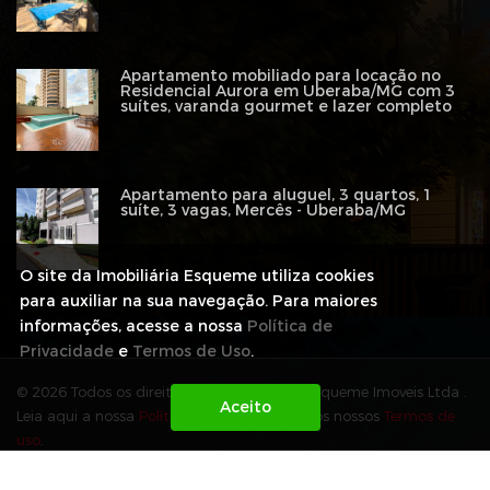
Apartamento mobiliado para locação no
Residencial Aurora em Uberaba/MG com 3
suítes, varanda gourmet e lazer completo
Apartamento para aluguel, 3 quartos, 1
suíte, 3 vagas, Mercês - Uberaba/MG
O site da Imobiliária Esqueme utiliza cookies
para auxiliar na sua navegação. Para maiores
informações, acesse a nossa
Política de
Privacidade
e
Termos de Uso
.
© 2026 Todos os direitos reservados para Esqueme Imoveis Ltda .
Leia aqui a nossa
Política de Privacidade
e os nossos
Termos de
uso
.