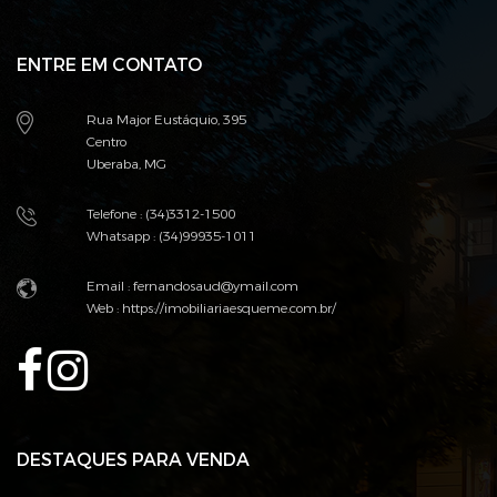
ENTRE EM CONTATO
Rua Major Eustáquio, 395
Centro
Uberaba, MG
Telefone : (34)3312-1500
Whatsapp : (34)99935-1011
Email : fernandosaud@ymail.com
Web :
https://imobiliariaesqueme.com.br/
DESTAQUES PARA VENDA