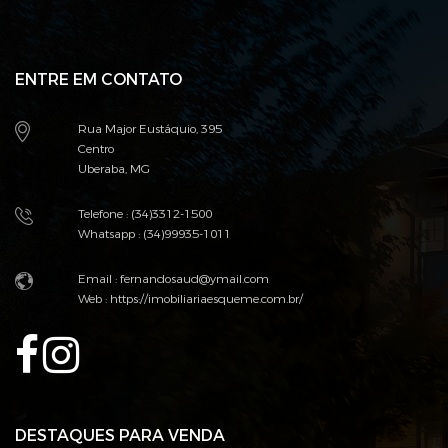
ENTRE EM CONTATO
Rua Major Eustáquio, 395
Centro
Uberaba, MG
Telefone : (34)3312-1500
Whatsapp : (34)99935-1011
Email : fernandosaud@ymail.com
Web :
https://imobiliariaesqueme.com.br/
DESTAQUES PARA VENDA