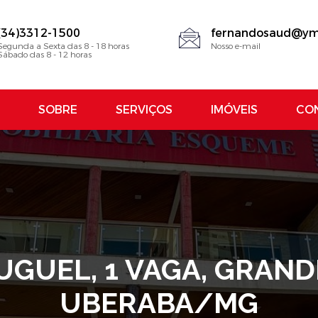
(34)3312-1500
fernandosaud@ym
Segunda a Sexta das 8 - 18 horas
Nosso e-mail
Sábado das 8 - 12 horas
SOBRE
SERVIÇOS
IMÓVEIS
CO
UGUEL, 1 VAGA, GRAND
UBERABA/MG