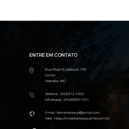
ENTRE EM CONTATO
Rua Major Eustáquio, 395
Centro
Uberaba, MG
Telefone : (34)3312-1500
Whatsapp : (34)99935-1011
Email : fernandosaud@ymail.com
Web :
https://imobiliariaesqueme.com.br/